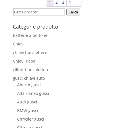
1
2
3
4
→
Cerca:
Cerca
Categorie prodotto
Batterie a bottone
Chiavi
chiavi bucalettere
Chiavi Kaba
cilindri bucalettere
gusci chiavi auto
Abarth gusci
Alfa romeo gusci
Audi gusci
BMW gusci
Chrysler gusci
Citroën gusci