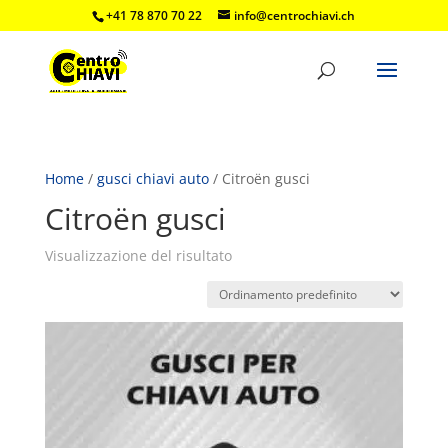
+41 78 870 70 22
info@centrochiavi.ch
Home
/
gusci chiavi auto
/ Citroën gusci
Citroën gusci
Visualizzazione del risultato