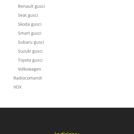
Renault gusci
Seat gusci
Skoda gusci
Smart gusci
Subaru gusci
Suzuki gusci
Toyota gusci
Volkswagen
Radiocomandi
VOX