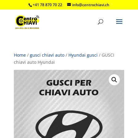
+41 78 870 70 22
info@centrochiavi.ch
Home
/
gusci chiavi auto
/
Hyundai gusci
/ GUSCI
chiavi auto Hyundai