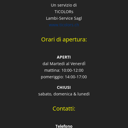
Un servizio di
TiCOLORs
Lambi-Service Sagl
www.ticolors.ch
Orari di apertura:
APERTI
dal Martedì al VenerdÌ
mattina: 10:00-12:00
pomeriggio: 14:00-17:00
CHIUSI
sabato, domenica & lunedì
Contatti:
Telefono