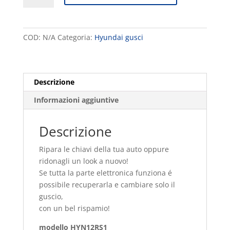
auto
t
Hyundai
e
quantità
r
COD:
N/A
Categoria:
Hyundai gusci
n
a
t
i
Descrizione
v
Informazioni aggiuntive
e
:
Descrizione
Ripara le chiavi della tua auto oppure
ridonagli un look a nuovo!
Se tutta la parte elettronica funziona é
possibile recuperarla e cambiare solo il
guscio,
con un bel rispamio!
modello HYN12RS1