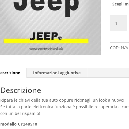
Scegli m
GUSCI
chiavi
auto
JEEP
quantità
COD:
N/A
escrizione
Informazioni aggiuntive
Descrizione
Ripara le chiavi della tua auto oppure ridonagli un look a nuovo!
Se tutta la parte elettronica funziona é possibile recuperarla e cam
con un bel rispamio!
modello CY24RS10