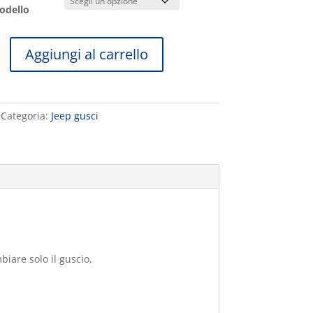
odello
A
Aggiungi al carrello
l
t
e
r
Categoria:
Jeep gusci
n
a
t
i
v
e
:
biare solo il guscio,