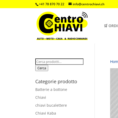
+41 78 870 70 22
info@centrochiavi.ch
🛒 ORD
Cerca:
Hom
Cerca
Categorie prodotto
Batterie a bottone
Chiavi
chiavi bucalettere
Chiavi Kaba