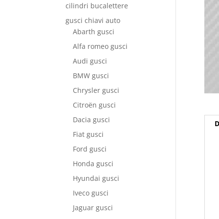
cilindri bucalettere
gusci chiavi auto
Abarth gusci
Alfa romeo gusci
Audi gusci
BMW gusci
Chrysler gusci
Citroën gusci
Dacia gusci
D
Fiat gusci
Ford gusci
Honda gusci
Hyundai gusci
Iveco gusci
Jaguar gusci