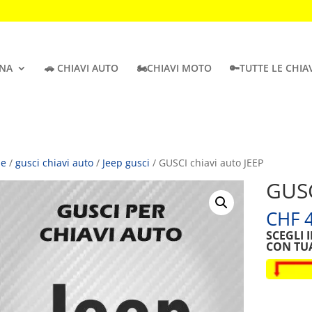
INA
🚗 CHIAVI AUTO
🏍️CHIAVI MOTO
🔑TUTTE LE CHIA
e
/
gusci chiavi auto
/
Jeep gusci
/ GUSCI chiavi auto JEEP
GUSC
CHF
4
SCEGLI 
CON TU