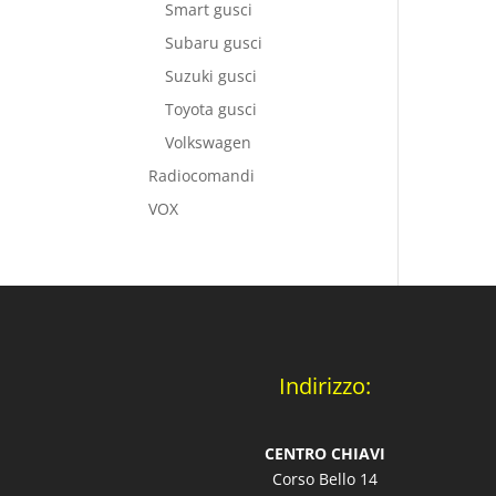
Smart gusci
Subaru gusci
Suzuki gusci
Toyota gusci
Volkswagen
Radiocomandi
VOX
Indirizzo:
CENTRO CHIAVI
Corso Bello 14