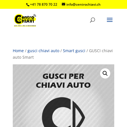
+41 78 870 70 22
info@centrochiavi.ch
Home
/
gusci chiavi auto
/
Smart gusci
/ GUSCI chiavi
auto Smart