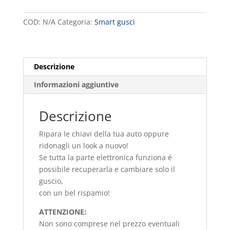
Smart
e
quantità
r
COD:
N/A
Categoria:
Smart gusci
n
a
t
i
Descrizione
v
Informazioni aggiuntive
e
:
Descrizione
Ripara le chiavi della tua auto oppure
ridonagli un look a nuovo!
Se tutta la parte elettronica funziona é
possibile recuperarla e cambiare solo il
guscio,
con un bel rispamio!
ATTENZIONE:
Non sono comprese nel prezzo eventuali