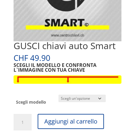
GUSCI chiavi auto Smart
CHF
49.90
SCEGLI IL MODELLO E CONFRONTA
L`IMMAGINE CON TUA CHIAVE
Scegli modello
GUSCI
A
Aggiungi al carrello
chiavi
l
auto
t